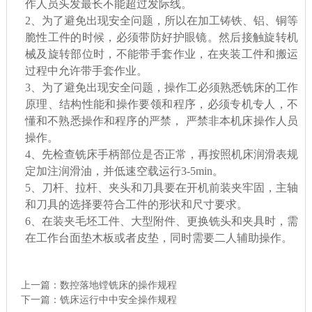
作人员头发最长不
能超过
发际线
。
2、
为了避免出现安全问题，所以在
加工铸铁、铝、铜等
脆性工件
的时候，
必须带防
好
护眼镜。
然后
接触旋转机
械及旋转部位时，不
能
带手套作业，在夹装工件和搬运
过程中允许带手套作业。
3、
为了避免出现安全问题，
操作工必须熟悉铣床的工作
原理、结构性能和操作要领和程序，必须专机专人，不
懂和不熟悉操作和程序的严禁，
严禁非本机床操作人员
操作。
4、先
检查铣床手柄部位是否正常，
再
按照机床润滑表规
定加注润滑油，并低速空载运行
3-5min。
5、
刀杆、拉杆、夹头和刀具要在开机前装夹牢固，主轴
和刀具的选择要符合工件的形状和尺寸要求。
6、
在
装夹毛坯工件、大型附件、更换铣头和夹具时，
需
在工作台面垫木板或
者
皮垫
，
同时
需
要二人辅助操作。
上一篇：
数控落地镗铣床的操作规程
下一篇：
铣床运行中中安全操作规程