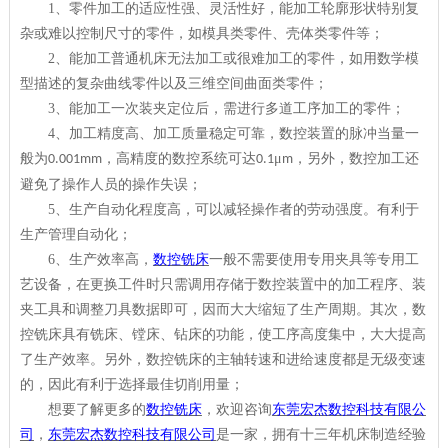
1
、零件加工的适应性强、灵活性好，能加工轮廓形状特别复
杂或难以控制尺寸的零件，如模具类零件、壳体类零件等；
2
、能加工普通机床无法加工或很难加工的零件，如用数学模
型描述的复杂曲线零件以及三维空间曲面类零件；
3
、能加工一次装夹定位后，需进行多道工序加工的零件；
4
、加工精度高、加工质量稳定可靠，数控装置的脉冲当量一
般为
，高精度的数控系统可达
μ
，另外，数控加工还
0.001mm
0.1
m
避免了操作人员的操作失误；
5
、生产自动化程度高，可以减轻操作者的劳动强度。有利于
生产管理自动化；
6
、生产效率高，
数控铣床
一般不需要使用专用夹具等专用工
艺设备，在更换工件时只需调用存储于数控装置中的加工程序、装
夹工具和调整刀具数据即可，因而大大缩短了生产周期。其次，数
控铣床具有铣床、镗床、钻床的功能，使工序高度集中，大大提高
了生产效率。另外，数控铣床的主轴转速和进给速度都是无级变速
的，因此有利于选择最佳切削用量；
想要了解更多的
数控铣床
，欢迎咨询
东莞宏杰数控科技有限公
司
，
东莞宏杰数控科技有限公司
是一家，拥有十三年机床制造经验