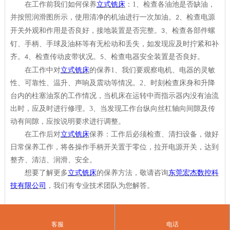
在工作前我们如何保养
立式铣床
：
1
、检查各油池是否缺油，
并按照润滑图所示，使用清净的机油进行一次加油。
、检查电源
2
开关外观和作用是否良好，接地装置是否完整。
、检查各部件螺
3
钉、手柄、手球及油杯等有无松动和丢失，如发现应及时拧紧和补
齐。
、检查传动皮带状况。
、检查电器安全装置是否良好。
4
5
在工作中对
立式铣床
的保养
1
、
我们要观察电机、电器的灵敏
性、可靠性、温升、声响及震动等情况。
2
、
时刻检查床身和升降
台内的柱塞油泵的工作情况，当机床在运转中而指示器内没有油流
出时，应及时进行修理。
3
、
当发现工作台纵向丝杠轴向间隙及传
动有间隙，应按说明要求进行调整。
在工作后对
立式铣床
保养：工作后必须检查、清扫设备，做好
日常保养工作，将各操作手柄开关置于零位，拉开电源开关，达到
整齐、清洁、润滑、安全。
想要了解更多
立式铣床
的保养方法，敬请咨询
东莞宏杰数控科
技有限公司
，我们有专业技术团队为您解答。
客服
电话